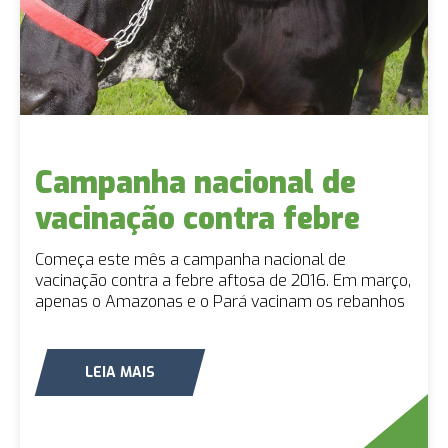
Campanha nacional de
vacinação contra febre
aftosa começa este mês
Começa este mês a campanha nacional de
vacinação contra a febre aftosa de 2016. Em março,
apenas o Amazonas e o Pará vacinam os rebanhos
de bovinos e bubalinos. Juntos, os dois estados têm
22,17 milhões de cabeças (1,28 milhão o Amazonas
e 20,88 o Pará), o que representa pouco mais de
LEIA MAIS
10% do rebanho brasileiro, de 212,12 milhões de
animais, segundo dados do Ministério da
Agricultura,...