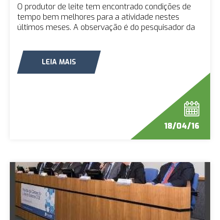
leite
O produtor de leite tem encontrado condições de
tempo bem melhores para a atividade nestes
últimos meses. A observação é do pesquisador da
Embrapa Gado de Leite, Samuel Oliveira. Ao
monitorar os dados meteorológicos coletados no
final de 2015 e em janeiro desse ano, verificam-se
LEIA MAIS
condições mais favoráveis à pecuária de leite
quanto à temperatura e a precipitação. De...
18/04/16